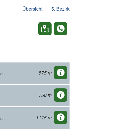
Übersicht
5. Bezirk
575 m
ien
750 m
1175 m
ien