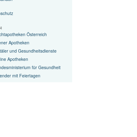
nschutz
s:
chtapotheken Österreich
ener Apotheken
täler und Gesundheitsdienste
line Apotheken
desministerium für Gesundheit
ender mit Feiertagen