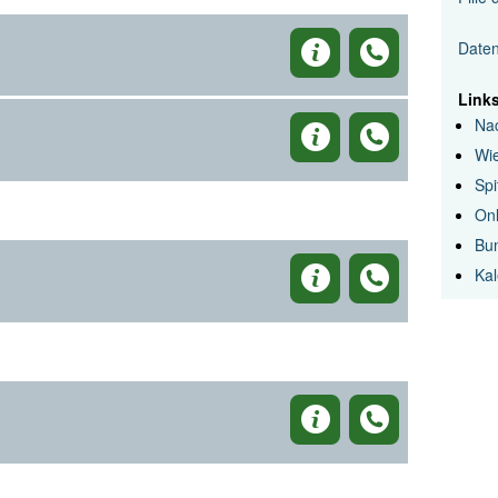
Date
Link
Na
Wi
Spi
On
Bun
Kal