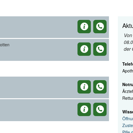
Aktu
Von 
08.0
otten
der
Tele
Apoth
Notru
Ärzte
Rettu
Wiss
Öffnu
Zuste
Pille