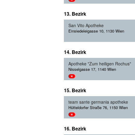
13. Bezirk
San Vito Apotheke
Einsiedeleigasse 10, 1130 Wien
14. Bezirk
Apotheke "Zum heiligen Rochus"
Nisselgasse 17, 1140 Wien
M
15. Bezirk
team sante germania apotheke
Hütteldorfer Straße 76, 1150 Wien
M
16. Bezirk