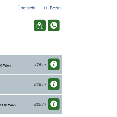
Übersicht
11. Bezirk
475 m
10 Wien
575 m
825 m
 1110 Wien