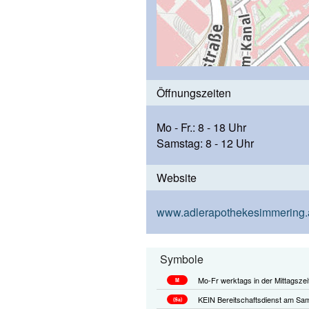
Öffnungszeiten
Mo - Fr.: 8 - 18 Uhr
Samstag: 8 - 12 Uhr
Website
www.adlerapothekesimmering.
Symbole
Mo-Fr werktags in der Mittagszei
M
KEIN Bereitschaftsdienst am Sam
(Sa)