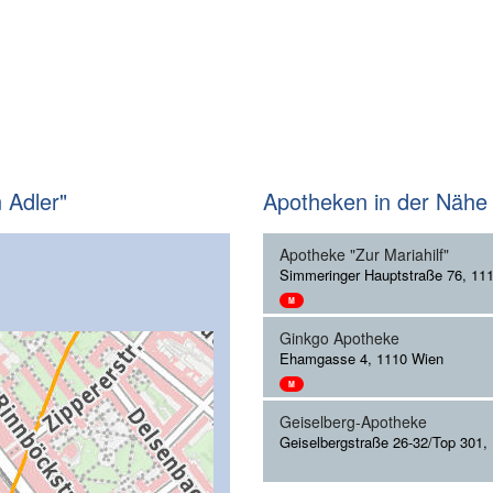
 Adler"
Apotheken in der Nähe
Apotheke "Zur Mariahilf"
Simmeringer Hauptstraße 76, 11
M
Ginkgo Apotheke
Ehamgasse 4, 1110 Wien
M
Geiselberg-Apotheke
Geiselbergstraße 26-32/Top 301,