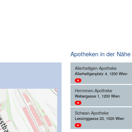
Apotheken in der Nähe
Allerheiligen-Apotheke
Allerheiligenplatz 4, 1200 Wien
M
Herminen-Apotheke
Webergasse 1, 1200 Wien
M
Schwan-Apotheke
Lessinggasse 23, 1020 Wien
M