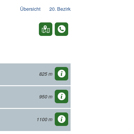
Übersicht
20. Bezirk
825 m
950 m
1100 m