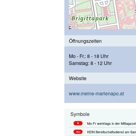
Öffnungszeiten
Mo - Fr.: 8 - 18 Uhr
Samstag: 8 - 12 Uhr
Website
www.meine-marienapo.at
Symbole
Mo-Fr werktags in der Mittagszei
M
KEIN Bereitschaftsdienst am Sam
(Sa)