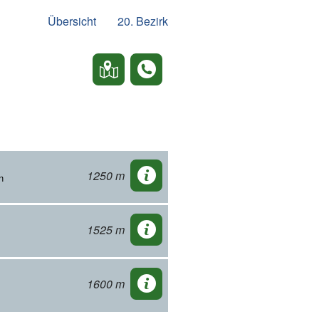
Übersicht
20. Bezirk
1250 m
n
1525 m
1600 m