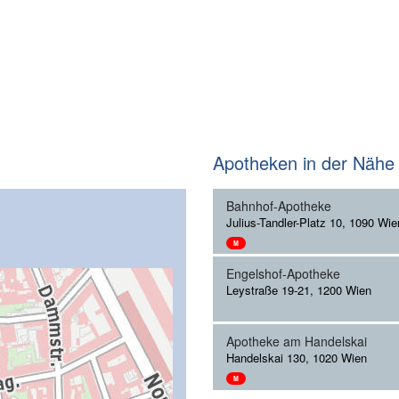
Apotheken in der Nähe
Bahnhof-Apotheke
Julius-Tandler-Platz 10, 1090 Wie
M
Engelshof-Apotheke
Leystraße 19-21, 1200 Wien
Apotheke am Handelskai
Handelskai 130, 1020 Wien
M